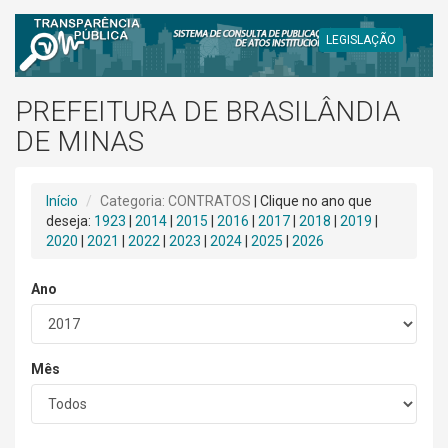
LEGISLAÇÃO
PREFEITURA DE BRASILÂNDIA
DE MINAS
Início
Categoria: CONTRATOS
| Clique no ano que
deseja:
1923
|
2014
|
2015
|
2016
|
2017
|
2018
|
2019
|
2020
|
2021
|
2022
|
2023
|
2024
|
2025
|
2026
Ano
Mês