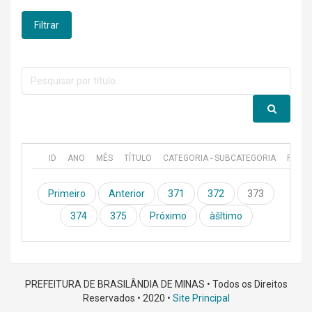
Filtrar
ID
ANO
MÊS
TÍTULO
CATEGORIA - SUBCATEGORIA
PUBL
Primeiro
Anterior
371
372
373
374
375
Próximo
àšltimo
PREFEITURA DE BRASILÂNDIA DE MINAS • Todos os Direitos
Reservados • 2020 •
Site Principal