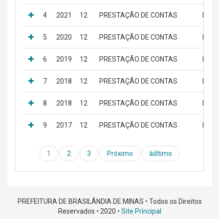
4
2021
12
PRESTAÇÃO DE CONTAS
PRES
5
2020
12
PRESTAÇÃO DE CONTAS
PRES
6
2019
12
PRESTAÇÃO DE CONTAS
PRES
7
2018
12
PRESTAÇÃO DE CONTAS
PRES
8
2018
12
PRESTAÇÃO DE CONTAS
PRES
9
2017
12
PRESTAÇÃO DE CONTAS
PRES
1
2
3
Próximo
àšltimo
PREFEITURA DE BRASILÂNDIA DE MINAS • Todos os Direitos
Reservados • 2020 •
Site Principal