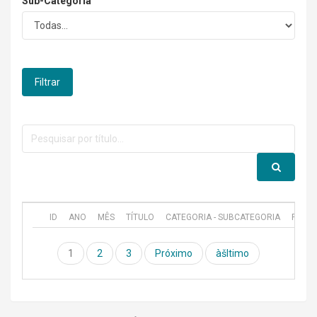
Sub-Categoria
Filtrar
ID
ANO
MÊS
TÍTULO
CATEGORIA - SUBCATEGORIA
PUBL
1
2
3
Próximo
àšltimo