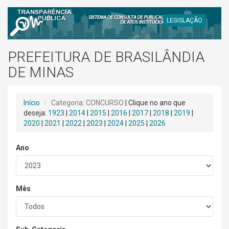
LEGISLAÇÃO
PREFEITURA DE BRASILÂNDIA
DE MINAS
Início
Categoria: CONCURSO
| Clique no ano que
deseja:
1923
|
2014
|
2015
|
2016
|
2017
|
2018
|
2019
|
2020
|
2021
|
2022
|
2023
|
2024
|
2025
|
2026
Ano
Mês