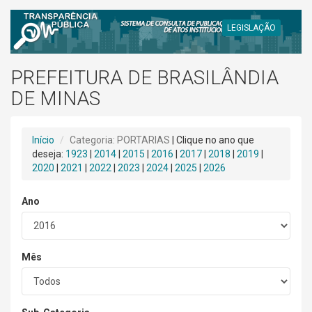
LEGISLAÇÃO
PREFEITURA DE BRASILÂNDIA
DE MINAS
Início
Categoria: PORTARIAS
| Clique no ano que
deseja:
1923
|
2014
|
2015
|
2016
|
2017
|
2018
|
2019
|
2020
|
2021
|
2022
|
2023
|
2024
|
2025
|
2026
Ano
Mês