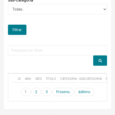
Sub-Categoria
Filtrar
ID
ANO
MÊS
TÍTULO
CATEGORIA - SUBCATEGORIA
PUBL
1
2
3
Próximo
àšltimo