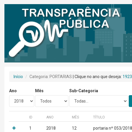
Início
Categoria: PORTARIAS
| Clique no ano que deseja:
1923
Ano
Mês
Sub-Categoria
ID
ANO
MÊS
TÍTULO
1
2018
12
portaria nº 053/201