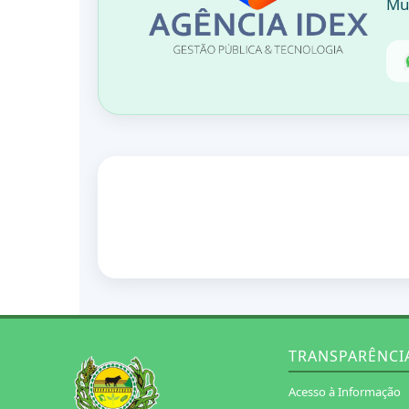
Mun
TRANSPARÊNCI
Acesso à Informação