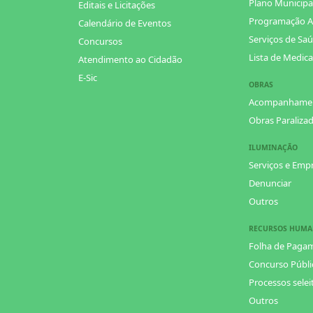
Plano Municipa
Editais e Licitações
Programação A
Calendário de Eventos
Serviços de Saú
Concursos
Lista de Medic
Atendimento ao Cidadão
E-Sic
OBRAS
Acompanhame
Obras Paraliza
ILUMINAÇÃO
Serviços e Emp
Denunciar
Outros
RECURSOS HUM
Folha de Paga
Concurso Públi
Processos selei
Outros