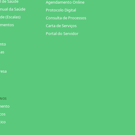
l de Saúde
Agendamento Online
nual da Saúde
Protocolo Digital
de (Escalas)
Consulta de Processos
amentos
Carta de Serviços
Portal do Servidor
nto
das
resa
ANOS
mento
cos
tico